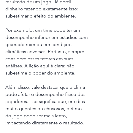
resultado de um jogo. Já perdi 
dinheiro fazendo exatamente isso: 
subestimar o efeito do ambiente.
Por exemplo, um time pode ter um 
desempenho inferior em estádios com 
gramado ruim ou em condições 
climáticas adversas. Portanto, sempre 
considere esses fatores em suas 
análises. A lição aqui é clara: não 
subestime o poder do ambiente.
Além disso, vale destacar que o clima 
pode afetar o desempenho físico dos 
jogadores. Isso significa que, em dias 
muito quentes ou chuvosos, o ritmo 
do jogo pode ser mais lento, 
impactando diretamente o resultado.