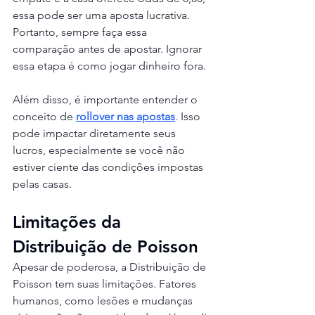
essa pode ser uma aposta lucrativa. 
Portanto, sempre faça essa 
comparação antes de apostar. Ignorar 
essa etapa é como jogar dinheiro fora.
Além disso, é importante entender o 
conceito de 
rollover nas apostas
. Isso 
pode impactar diretamente seus 
lucros, especialmente se você não 
estiver ciente das condições impostas 
pelas casas.
Limitações da 
Distribuição de Poisson
Apesar de poderosa, a Distribuição de 
Poisson tem suas limitações. Fatores 
humanos, como lesões e mudanças 