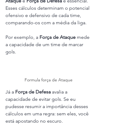
Ataque
 e 
Força de Defesa
 é essencial. 
Esses cálculos determinam o potencial 
ofensivo e defensivo de cada time, 
comparando-os com a média da liga.
Por exemplo, a 
Força de Ataque
 mede 
a capacidade de um time de marcar 
gols. 
Formula força de Ataque
Já a 
Força de Defesa
 avalia a 
capacidade de evitar gols. Se eu 
pudesse resumir a importância desses 
cálculos em uma regra: sem eles, você 
está apostando no escuro.