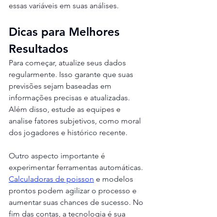
essas variáveis em suas análises.
Dicas para Melhores 
Resultados
Para começar, atualize seus dados 
regularmente. Isso garante que suas 
previsões sejam baseadas em 
informações precisas e atualizadas. 
Além disso, estude as equipes e 
analise fatores subjetivos, como moral 
dos jogadores e histórico recente.
Outro aspecto importante é 
experimentar ferramentas automáticas. 
Calculadoras de poisson
 e modelos 
prontos podem agilizar o processo e 
aumentar suas chances de sucesso. No 
fim das contas, a tecnologia é sua 