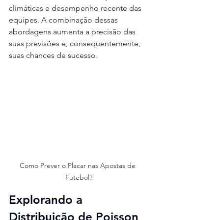
climáticas e desempenho recente das 
equipes. A combinação dessas 
abordagens aumenta a precisão das 
suas previsões e, consequentemente, 
suas chances de sucesso.
Como Prever o Placar nas Apostas de 
Futebol?
Explorando a 
Distribuição de Poisson 