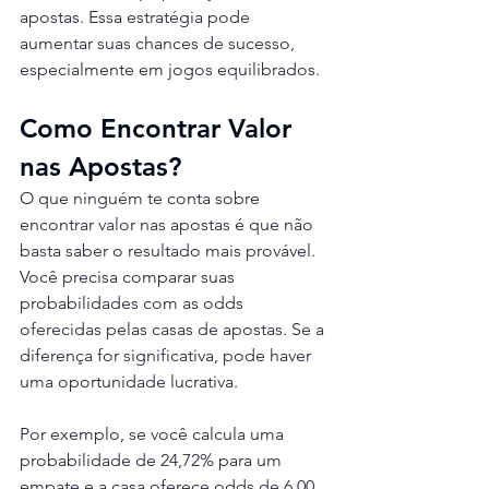
apostas. Essa estratégia pode 
aumentar suas chances de sucesso, 
especialmente em jogos equilibrados.
Como Encontrar Valor 
nas Apostas?
O que ninguém te conta sobre 
encontrar valor nas apostas é que não 
basta saber o resultado mais provável. 
Você precisa comparar suas 
probabilidades com as odds 
oferecidas pelas casas de apostas. Se a 
diferença for significativa, pode haver 
uma oportunidade lucrativa.
Por exemplo, se você calcula uma 
probabilidade de 24,72% para um 
empate e a casa oferece odds de 6,00, 