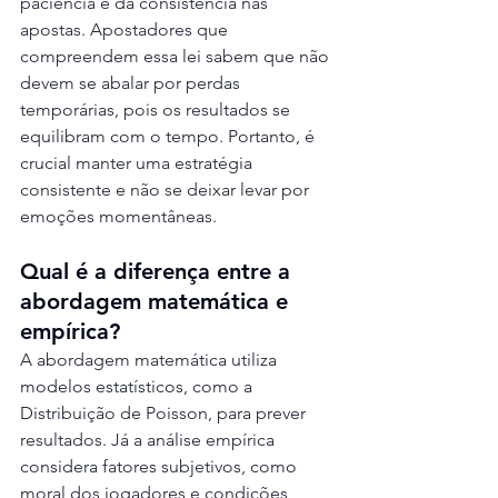
paciência e da consistência nas 
apostas. Apostadores que 
compreendem essa lei sabem que não 
devem se abalar por perdas 
temporárias, pois os resultados se 
equilibram com o tempo. Portanto, é 
crucial manter uma estratégia 
consistente e não se deixar levar por 
emoções momentâneas.
Qual é a diferença entre a 
abordagem matemática e 
empírica?
A abordagem matemática utiliza 
modelos estatísticos, como a 
Distribuição de Poisson, para prever 
resultados. Já a análise empírica 
considera fatores subjetivos, como 
moral dos jogadores e condições 