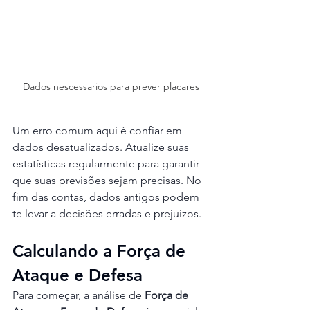
Dados nescessarios para prever placares
Um erro comum aqui é confiar em 
dados desatualizados. Atualize suas 
estatísticas regularmente para garantir 
que suas previsões sejam precisas. No 
fim das contas, dados antigos podem 
te levar a decisões erradas e prejuízos.
Calculando a Força de 
Ataque e Defesa
Para começar, a análise de 
Força de 