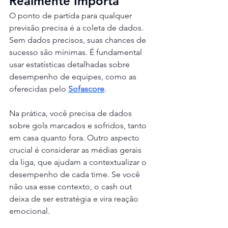
Realmente Importa
O ponto de partida para qualquer 
previsão precisa é a coleta de dados. 
Sem dados precisos, suas chances de 
sucesso são mínimas. É fundamental 
usar estatísticas detalhadas sobre 
desempenho de equipes, como as 
oferecidas pelo 
Sofascore
.
Na prática, você precisa de dados 
sobre gols marcados e sofridos, tanto 
em casa quanto fora. Outro aspecto 
crucial é considerar as médias gerais 
da liga, que ajudam a contextualizar o 
desempenho de cada time. Se você 
não usa esse contexto, o cash out 
deixa de ser estratégia e vira reação 
emocional.