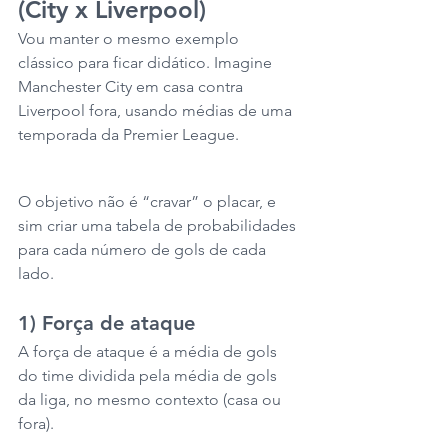
(City x Liverpool)
Vou manter o mesmo exemplo 
clássico para ficar didático. Imagine 
Manchester City em casa contra 
Liverpool fora, usando médias de uma 
temporada da Premier League.
O objetivo não é “cravar” o placar, e 
sim criar uma tabela de probabilidades 
para cada número de gols de cada 
lado.
1) Força de ataque
A força de ataque é a média de gols 
do time dividida pela média de gols 
da liga, no mesmo contexto (casa ou 
fora).