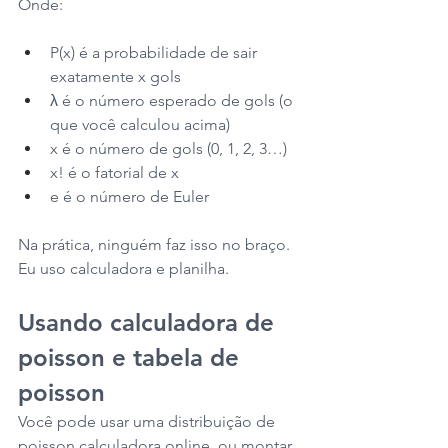
Onde:
P(x) é a probabilidade de sair 
exatamente x gols
λ é o número esperado de gols (o 
que você calculou acima)
x é o número de gols (0, 1, 2, 3…)
x! é o fatorial de x
e é o número de Euler
Na prática, ninguém faz isso no braço. 
Eu uso calculadora e planilha.
Usando calculadora de 
poisson e tabela de 
poisson
Você pode usar uma distribuição de 
poisson calculadora online, ou montar 