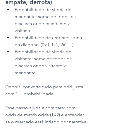
empate, derrota)
Probabilidade de vitória do 
mandante: soma de todos os 
placares onde mandante > 
visitante.
Probabilidade de empate: soma 
da diagonal (0x0, 1x1, 2x2…).
Probabilidade de vitória do 
visitante: soma de todos os 
placares onde visitante > 
mandante.
Depois, converte tudo para odd justa 
com 1 ÷ probabilidade.
Esse passo ajuda a comparar com 
odds de match odds (1X2) e entender 
se o mercado está inflado por narrativa.