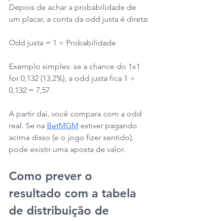
Depois de achar a probabilidade de 
um placar, a conta da odd justa é direta:
Odd justa = 1 ÷ Probabilidade
Exemplo simples: se a chance do 1x1 
for 0,132 (13,2%), a odd justa fica 1 ÷ 
0,132 = 7,57.
A partir daí, você compara com a odd 
real. Se na 
BetMGM
 estiver pagando 
acima disso (e o jogo fizer sentido), 
pode existir uma aposta de valor.
Como prever o 
resultado com a tabela 
de distribuição de 