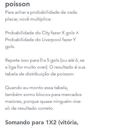
poisson
Para achar a probabilidade de cada 
placar, você multiplica:
Probabilidade do City fazer X gols × 
Probabilidade do Liverpool fazer Y 
gols.
Repete isso para 0 a 5 gols (ou até 6, se 
a liga for muito over). O resultado é sua 
tabela de distribuição de poisson.
Quando eu monto essa tabela, 
também somo blocos para mercados 
maiores, porque quase ninguém vive 
só de resultado correto.
Somando para 1X2 (vitória, 