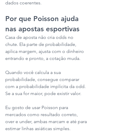
dados coerentes.
Por que Poisson ajuda 
nas apostas esportivas
Casa de aposta não cria odds no 
chute. Ela parte de probabilidade, 
aplica margem, ajusta com o dinheiro 
entrando e pronto, a cotação muda.
Quando você calcula a sua 
probabilidade, consegue comparar 
com a probabilidade implícita da odd. 
Se a sua for maior, pode existir valor.
Eu gosto de usar Poisson para 
mercados como resultado correto, 
over e under, ambas marcam e até para 
estimar linhas asiáticas simples.