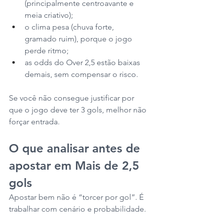
(principalmente centroavante e 
meia criativo);
o clima pesa (chuva forte, 
gramado ruim), porque o jogo 
perde ritmo;
as odds do Over 2,5 estão baixas 
demais, sem compensar o risco.
Se você não consegue justificar por 
que o jogo deve ter 3 gols, melhor não 
forçar entrada.
O que analisar antes de 
apostar em Mais de 2,5 
gols
Apostar bem não é “torcer por gol”. É 
trabalhar com cenário e probabilidade.