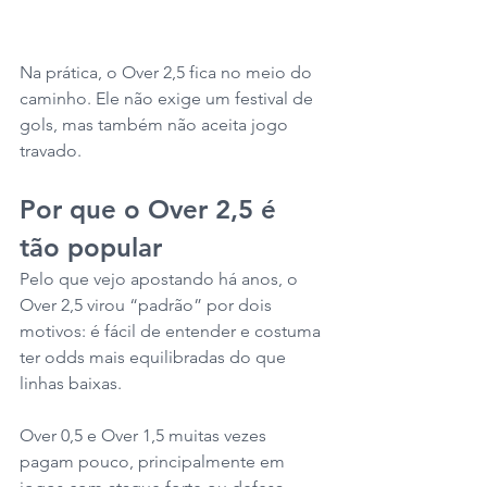
Na prática, o Over 2,5 fica no meio do 
caminho. Ele não exige um festival de 
gols, mas também não aceita jogo 
travado.
Por que o Over 2,5 é 
tão popular
Pelo que vejo apostando há anos, o 
Over 2,5 virou “padrão” por dois 
motivos: é fácil de entender e costuma 
ter odds mais equilibradas do que 
linhas baixas.
Over 0,5 e Over 1,5 muitas vezes 
pagam pouco, principalmente em 