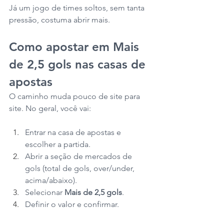
Já um jogo de times soltos, sem tanta 
pressão, costuma abrir mais.
Como apostar em Mais 
de 2,5 gols nas casas de 
apostas
O caminho muda pouco de site para 
site. No geral, você vai:
Entrar na casa de apostas e 
escolher a partida.
Abrir a seção de mercados de 
gols (total de gols, over/under, 
acima/abaixo).
Selecionar 
Mais de 2,5 gols
.
Definir o valor e confirmar.