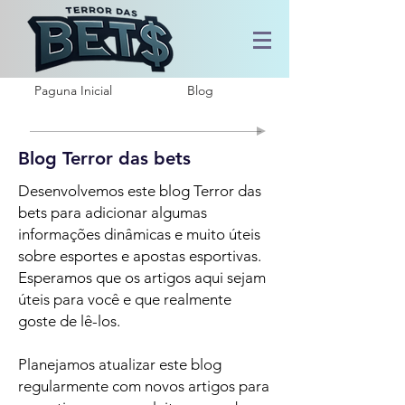
Paguna Inicial
Blog
Blog Terror das bets
Desenvolvemos este blog Terror das
bets para adicionar algumas
informações dinâmicas e muito úteis
sobre esportes e apostas esportivas.
Esperamos que os artigos aqui sejam
úteis para você e que realmente
goste de lê-los.
Planejamos atualizar este blog
regularmente com novos artigos para