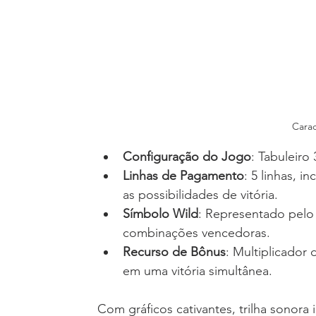
Carac
Configuração do Jogo
: Tabuleiro
Linhas de Pagamento
: 5 linhas, 
as possibilidades de vitória.
Símbolo Wild
: Representado pelo 
combinações vencedoras.
Recurso de Bônus
: Multiplicador
em uma vitória simultânea.
Com gráficos cativantes, trilha sonora 