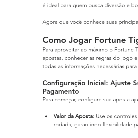
é ideal para quem busca diversão e bo
Agora que você conhece suas principa
Como Jogar Fortune Ti
Para aproveitar ao máximo o Fortune Ti
apostas, conhecer as regras do jogo e
todas as informações necessárias para
Configuração Inicial: Ajuste 
Pagamento
Para começar, configure sua aposta aj
Valor da Aposta
: Use os controles
rodada, garantindo flexibilidade p