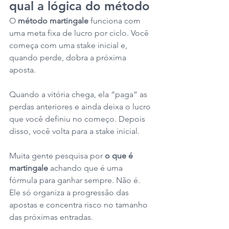
qual a lógica do método
O 
método martingale
 funciona com 
uma meta fixa de lucro por ciclo. Você 
começa com uma stake inicial e, 
quando perde, dobra a próxima 
aposta.
Quando a vitória chega, ela “paga” as 
perdas anteriores e ainda deixa o lucro 
que você definiu no começo. Depois 
disso, você volta para a stake inicial.
Muita gente pesquisa por 
o que é 
martingale
 achando que é uma 
fórmula para ganhar sempre. Não é. 
Ele só organiza a progressão das 
apostas e concentra risco no tamanho 
das próximas entradas.