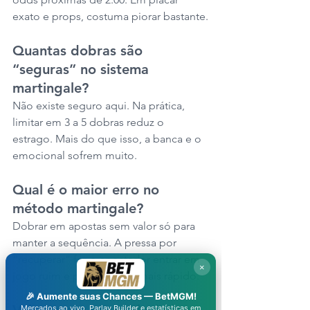
exato e props, costuma piorar bastante.
Quantas dobras são 
“seguras” no sistema 
martingale?
Não existe seguro aqui. Na prática, 
limitar em 3 a 5 dobras reduz o 
estrago. Mais do que isso, a banca e o 
emocional sofrem muito.
Qual é o maior erro no 
método martingale?
Dobrar em apostas sem valor só para 
manter a sequência. A pressa por 
“recuperar” faz o apostador entrar em 
×
jogo ruim e perder ainda mais rápido.
🎉 Aumente suas Chances —
BetMGM
!
Mercados ao vivo, Parlay Builder e estatísticas em