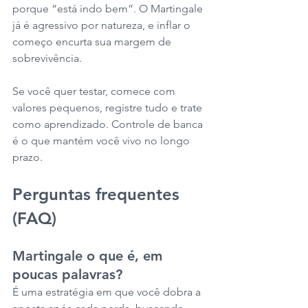
porque “está indo bem”. O Martingale 
já é agressivo por natureza, e inflar o 
começo encurta sua margem de 
sobrevivência.
Se você quer testar, comece com 
valores pequenos, registre tudo e trate 
como aprendizado. Controle de banca 
é o que mantém você vivo no longo 
prazo.
Perguntas frequentes 
(FAQ)
Martingale o que é, em 
poucas palavras?
É uma estratégia em que você dobra a 