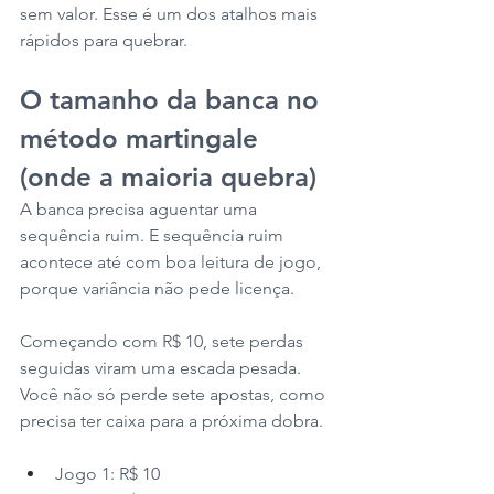
sem valor. Esse é um dos atalhos mais 
rápidos para quebrar.
O tamanho da banca no 
método martingale 
(onde a maioria quebra)
A banca precisa aguentar uma 
sequência ruim. E sequência ruim 
acontece até com boa leitura de jogo, 
porque variância não pede licença.
Começando com R$ 10, sete perdas 
seguidas viram uma escada pesada. 
Você não só perde sete apostas, como 
precisa ter caixa para a próxima dobra.
Jogo 1: R$ 10