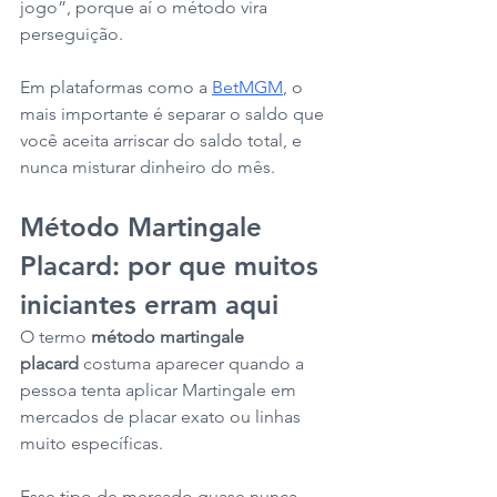
jogo”, porque aí o método vira 
perseguição.
Em plataformas como a 
BetMGM
, o 
mais importante é separar o saldo que 
você aceita arriscar do saldo total, e 
nunca misturar dinheiro do mês.
Método Martingale 
Placard: por que muitos 
iniciantes erram aqui
O termo 
método martingale 
placard
 costuma aparecer quando a 
pessoa tenta aplicar Martingale em 
mercados de placar exato ou linhas 
muito específicas.
Esse tipo de mercado quase nunca 