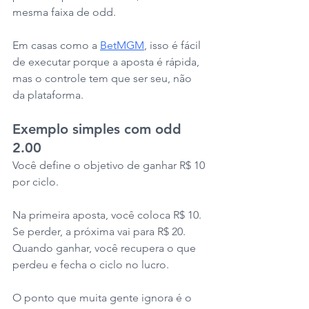
mesma faixa de odd.
Em casas como a 
BetMGM
, isso é fácil 
de executar porque a aposta é rápida, 
mas o controle tem que ser seu, não 
da plataforma.
Exemplo simples com odd 
2.00
Você define o objetivo de ganhar R$ 10 
por ciclo.
Na primeira aposta, você coloca R$ 10. 
Se perder, a próxima vai para R$ 20. 
Quando ganhar, você recupera o que 
perdeu e fecha o ciclo no lucro.
O ponto que muita gente ignora é o 