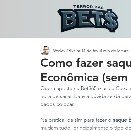
Warley Oliveira
14 de fev.
4 min de leitura
Como fazer saqu
Econômica (sem 
Quem aposta na Bet365 e usa a Caixa 
hora de sacar, bate a dúvida se dá par
dados colocar.
Na prática, dá sim para fazer o 
saque 
mudam tudo, principalmente o tipo de c