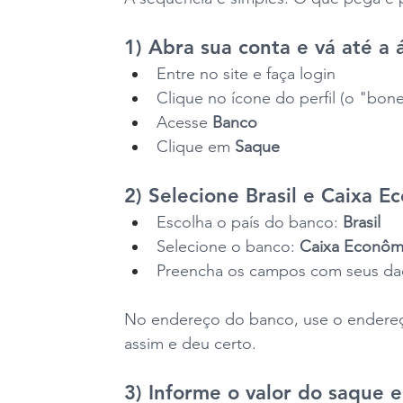
1) Abra sua conta e vá até a
Entre no site e faça login
Clique no ícone do perfil (o "bon
Acesse 
Banco
Clique em 
Saque
2) Selecione Brasil e Caixa E
Escolha o país do banco: 
Brasil
Selecione o banco: 
Caixa Econômi
Preencha os campos com seus d
No endereço do banco, use o endereço
assim e deu certo.
3) Informe o valor do saque 