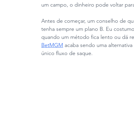
um campo, o dinheiro pode voltar par
Antes de começar, um conselho de que
tenha sempre um plano B. Eu costumo 
quando um método fica lento ou dá reto
BetMGM
 acaba sendo uma alternativa 
único fluxo de saque.