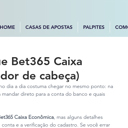
HOME
CASAS DE APOSTAS
PALPITES
COM
e Bet365 Caixa
dor de cabeça)
no dia a dia costuma chegar no mesmo ponto: na 
a mandar direto para a conta do banco e quais 
Bet365 Caixa Econômica
, mas alguns detalhes 
onta e a verificação do cadastro. Se você errar 