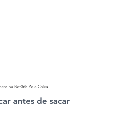
car na Bet365 Pela Caixa
car antes de sacar