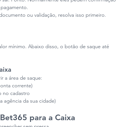
e pagamento.
documento ou validação, resolva isso primeiro. 
lor mínimo. Abaixo disso, o botão de saque até 
aixa
ir a área de saque:
conta corrente)
o no cadastro
 agência da sua cidade)
 Bet365 para a Caixa
preencher sem pressa.