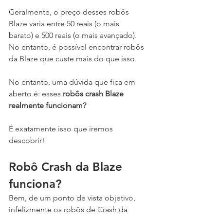
Geralmente, o preço desses robôs 
Blaze varia entre 50 reais (o mais 
barato) e 500 reais (o mais avançado). 
No entanto, é possível encontrar robôs 
da Blaze que custe mais do que isso.
No entanto, uma dúvida que fica em 
aberto é: esses 
robôs crash Blaze 
realmente funcionam?
É exatamente isso que iremos 
descobrir!
Robô Crash da Blaze 
funciona?
Bem, de um ponto de vista objetivo, 
infelizmente os robôs de Crash da 