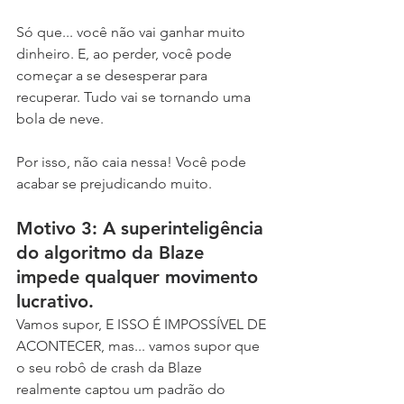
Só que... você não vai ganhar muito 
dinheiro. E, ao perder, você pode 
começar a se desesperar para 
recuperar. Tudo vai se tornando uma 
bola de neve.
Por isso, não caia nessa! Você pode 
acabar se prejudicando muito.
Motivo 3: A superinteligência 
do algoritmo da Blaze 
impede qualquer movimento 
lucrativo.
Vamos supor, E ISSO É IMPOSSÍVEL DE 
ACONTECER, mas... vamos supor que 
o seu robô de crash da Blaze 
realmente captou um padrão do 