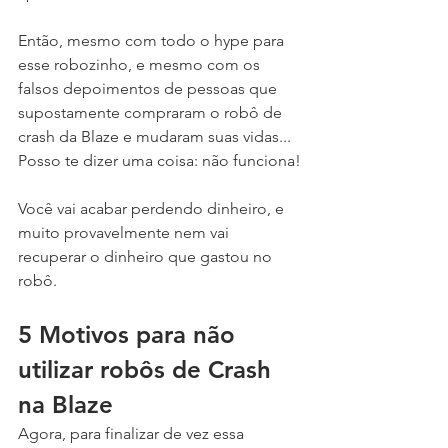
Então, mesmo com todo o hype para 
esse robozinho, e mesmo com os 
falsos depoimentos de pessoas que 
supostamente compraram o robô de 
crash da Blaze e mudaram suas vidas... 
Posso te dizer uma coisa: não funciona!
Você vai acabar perdendo dinheiro, e 
muito provavelmente nem vai 
recuperar o dinheiro que gastou no 
robô.
5 Motivos para não 
utilizar robôs de Crash 
na Blaze
Agora, para finalizar de vez essa 