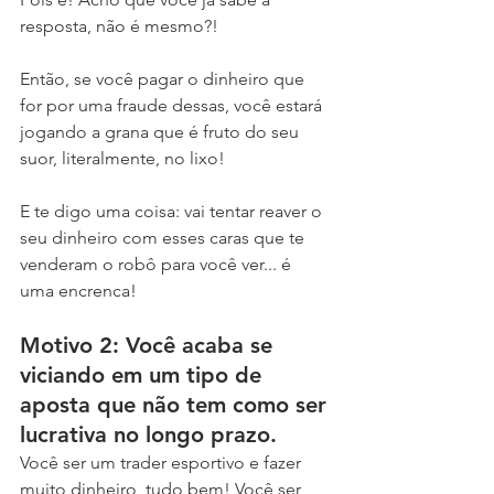
resposta, não é mesmo?!
Então, se você pagar o dinheiro que 
for por uma fraude dessas, você estará 
jogando a grana que é fruto do seu 
suor, literalmente, no lixo!
E te digo uma coisa: vai tentar reaver o 
seu dinheiro com esses caras que te 
venderam o robô para você ver... é 
uma encrenca!
Motivo 2: Você acaba se 
viciando em um tipo de 
aposta que não tem como ser 
lucrativa no longo prazo.
Você ser um trader esportivo e fazer 
muito dinheiro, tudo bem! Você ser 