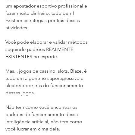
um apostador esportivo profissional e 
fazer muito dinheiro, tudo bem! 
Existem estratégias por trás dessas 
atividades.
Você pode elaborar e validar métodos 
seguindo padrões REALMENTE 
EXISTENTES no esporte.
Mas... jogos de cassino, slots, Blaze, é 
tudo um algoritmo superagressivo e 
aleatório por trás do funcionamento 
desses jogos.
Não tem como você encontrar os 
padrões de funcionamento dessa 
inteligência artificial, não tem como 
você lucrar em cima dela.