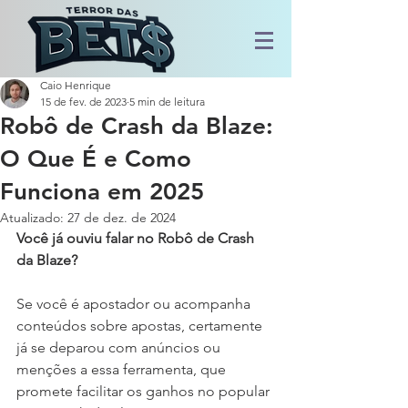
Caio Henrique
15 de fev. de 2023
5 min de leitura
Robô de Crash da Blaze:
O Que É e Como
Funciona em 2025
Atualizado:
27 de dez. de 2024
Você já ouviu falar no Robô de Crash 
da Blaze?
Se você é apostador ou acompanha 
conteúdos sobre apostas, certamente 
já se deparou com anúncios ou 
menções a essa ferramenta, que 
promete facilitar os ganhos no popular 