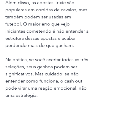
Além disso, as apostas Trixie são 
populares em corridas de cavalos, mas 
também podem ser usadas em 
futebol. O maior erro que vejo 
iniciantes cometendo é não entender a 
estrutura dessas apostas e acabar 
perdendo mais do que ganham.
Na prática, se você acertar todas as três 
seleções, seus ganhos podem ser 
significativos. Mas cuidado: se não 
entender como funciona, o cash out 
pode virar uma reação emocional, não 
uma estratégia.