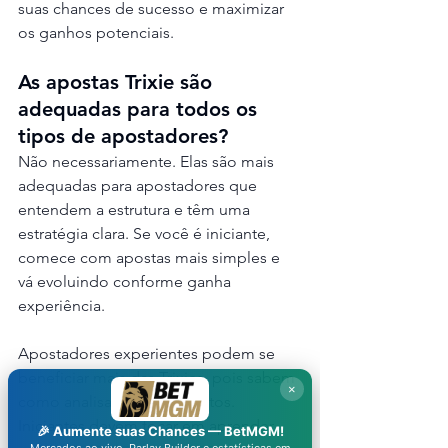
suas chances de sucesso e maximizar 
os ganhos potenciais.
As apostas Trixie são 
adequadas para todos os 
tipos de apostadores?
Não necessariamente. Elas são mais 
adequadas para apostadores que 
entendem a estrutura e têm uma 
estratégia clara. Se você é iniciante, 
comece com apostas mais simples e 
vá evoluindo conforme ganha 
experiência.
Apostadores experientes podem se 
beneficiar mais das Trixies, pois sabem 
×
como analisar odds e eventos. 
Iniciantes devem focar em aprender 
🎉 Aumente suas Chances —
BetMGM
!