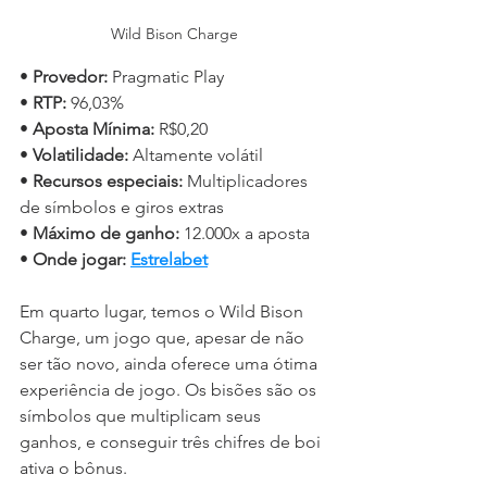
Wild Bison Charge
• 
Provedor:
 Pragmatic Play
• 
RTP:
 96,03%
• 
Aposta Mínima:
 R$0,20
• 
Volatilidade:
 Altamente volátil
• 
Recursos especiais:
 Multiplicadores 
de símbolos e giros extras
• 
Máximo de ganho:
 12.000x a aposta
• 
Onde jogar:
Estrelabet
Em quarto lugar, temos o Wild Bison 
Charge, um jogo que, apesar de não 
ser tão novo, ainda oferece uma ótima 
experiência de jogo. Os bisões são os 
símbolos que multiplicam seus 
ganhos, e conseguir três chifres de boi 
ativa o bônus.