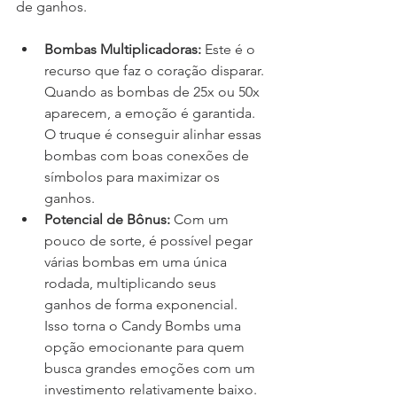
de ganhos.
Bombas Multiplicadoras:
 Este é o 
recurso que faz o coração disparar. 
Quando as bombas de 25x ou 50x 
aparecem, a emoção é garantida. 
O truque é conseguir alinhar essas 
bombas com boas conexões de 
símbolos para maximizar os 
ganhos.
Potencial de Bônus:
 Com um 
pouco de sorte, é possível pegar 
várias bombas em uma única 
rodada, multiplicando seus 
ganhos de forma exponencial. 
Isso torna o Candy Bombs uma 
opção emocionante para quem 
busca grandes emoções com um 
investimento relativamente baixo.