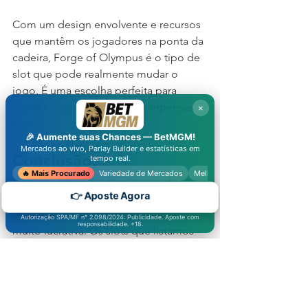
Com um design envolvente e recursos 
que mantêm os jogadores na ponta da 
cadeira, Forge of Olympus é o tipo de 
slot que pode realmente mudar o 
jogo. É uma escolha perfeita para 
quem busca emoção e recompensas 
×
altas.
🎉 Aumente suas Chances —
BetMGM
!
Mercados ao vivo, Parlay Builder e estatísticas em
Conclusão:
tempo real.
🔥 Mais Procurado
Variedade de Mercados
Melhores Odds
Explorar o mundo dos slots pode ser 
👉 Aposte Agora
uma aventura emocionante e, com as 
escolhas certas, também pode ser 
Autorização SPA/MF nº 2.098/2024: Publicidade. Aposte com
responsabilidade. +18.
muito lucrativa. Os slots que listamos 
aqui oferecem uma combinação única 
de diversão e potencial de ganho, 
cada um com suas próprias 
características e estratégias.