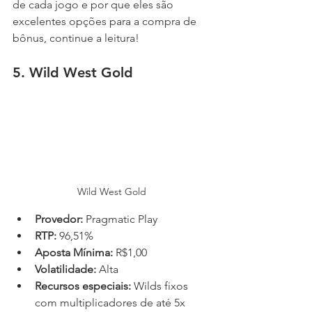
de cada jogo e por que eles são 
excelentes opções para a compra de 
bônus, continue a leitura!
5. Wild West Gold
Wild West Gold
Provedor:
 Pragmatic Play
RTP:
 96,51%
Aposta Mínima:
 R$1,00
Volatilidade:
 Alta
Recursos especiais:
 Wilds fixos 
com multiplicadores de até 5x 