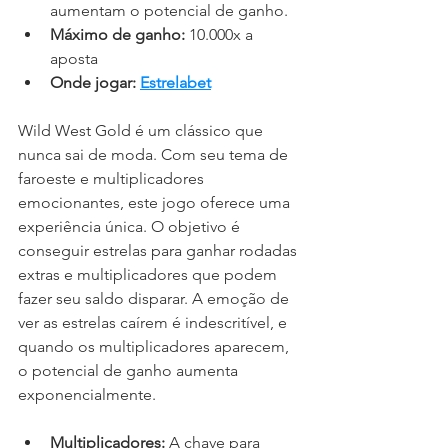
aumentam o potencial de ganho.
Máximo de ganho:
 10.000x a 
aposta
Onde jogar:
Estrelabet
Wild West Gold é um clássico que 
nunca sai de moda. Com seu tema de 
faroeste e multiplicadores 
emocionantes, este jogo oferece uma 
experiência única. O objetivo é 
conseguir estrelas para ganhar rodadas 
extras e multiplicadores que podem 
fazer seu saldo disparar. A emoção de 
ver as estrelas caírem é indescritível, e 
quando os multiplicadores aparecem, 
o potencial de ganho aumenta 
exponencialmente.
Multiplicadores:
 A chave para 