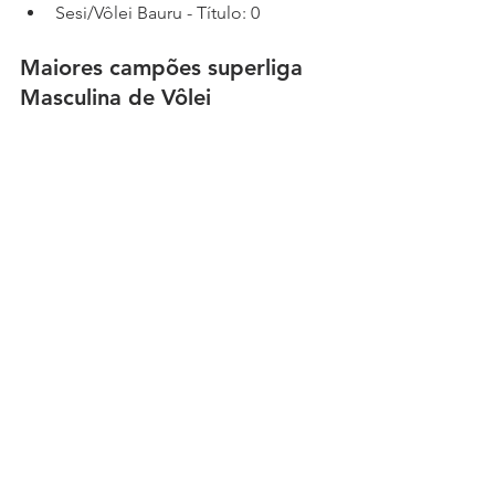
Sesi/Vôlei Bauru - Título: 0
Maiores campões superliga 
Masculina de Vôlei