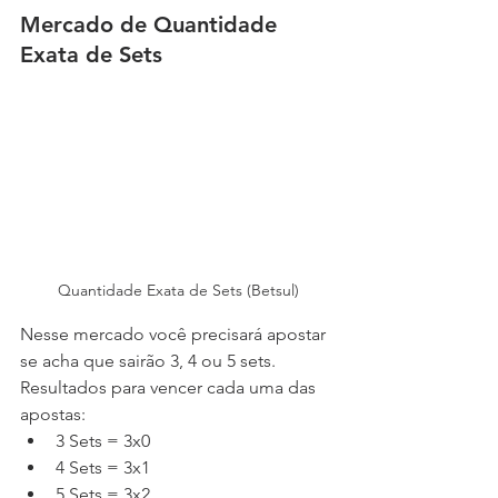
Mercado de Quantidade 
Exata de Sets
Quantidade Exata de Sets (Betsul)
Nesse mercado você precisará apostar 
se acha que sairão 3, 4 ou 5 sets.
Resultados para vencer cada uma das 
apostas:
3 Sets = 3x0
4 Sets = 3x1
5 Sets = 3x2