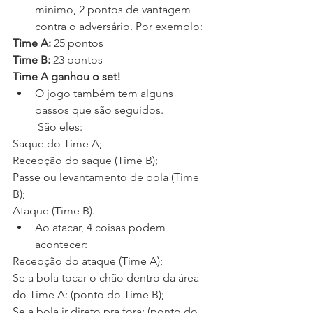
mínimo, 2 pontos de vantagem 
contra o adversário. Por exemplo:
Time A:
 25 pontos
Time B:
 23 pontos
Time A ganhou o set!
O jogo também tem alguns 
passos que são seguidos. 
 São eles:
Saque do Time A;
Recepção do saque (Time B);
Passe ou levantamento de bola (Time 
B);
Ataque (Time B).
Ao atacar, 4 coisas podem 
acontecer:
Recepção do ataque (Time A);
Se a bola tocar o chão dentro da área 
do Time A: (ponto do Time B);
Se a bola ir direto pra fora: (ponto do 