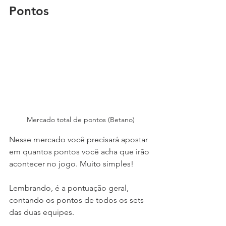
Pontos
Mercado total de pontos (Betano)
Nesse mercado você precisará apostar 
em quantos pontos você acha que irão 
acontecer no jogo. Muito simples!
Lembrando, é a pontuação geral, 
contando os pontos de todos os sets 
das duas equipes.