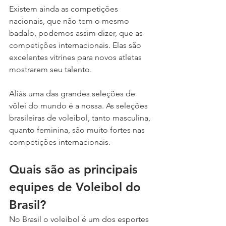
Existem ainda as competições 
nacionais, que não tem o mesmo 
badalo, podemos assim dizer, que as 
competições internacionais. Elas são 
excelentes vitrines para novos atletas 
mostrarem seu talento.
Aliás uma das grandes seleções de 
vôlei do mundo é a nossa. As seleções 
brasileiras de voleibol, tanto masculina, 
quanto feminina, são muito fortes nas 
competições internacionais.
Quais são as principais 
equipes de Voleibol do 
Brasil?
No Brasil o voleibol é um dos esportes 