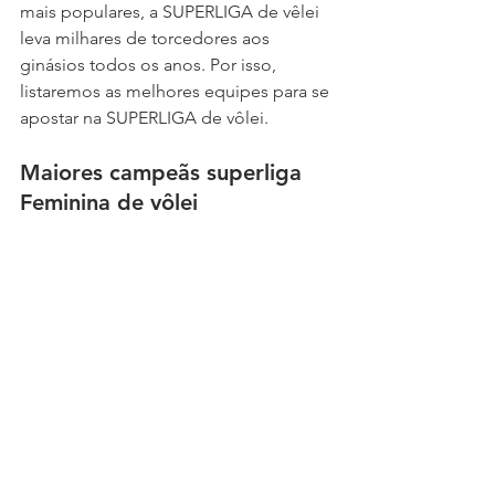
mais populares, a SUPERLIGA de vêlei 
leva milhares de torcedores aos 
ginásios todos os anos. Por isso, 
listaremos as melhores equipes para se 
apostar na SUPERLIGA de vôlei.
Maiores campeãs superliga 
Feminina de vôlei