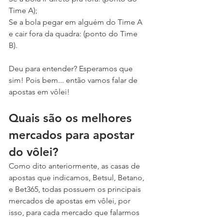
Time A);
Se a bola pegar em alguém do Time A 
e cair fora da quadra: (ponto do Time 
B).
Deu para entender? Esperamos que 
sim! Pois bem... então vamos falar de 
apostas em vôlei!
Quais são os melhores 
mercados para apostar 
do vôlei?
Como dito anteriormente, as casas de 
apostas que indicamos, Betsul, Betano, 
e Bet365, todas possuem os principais 
mercados de apostas em vôlei, por 
isso, para cada mercado que falarmos 