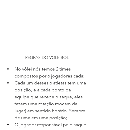
 REGRAS DO VOLEIBOL
No vôlei nós temos 2 times 
compostos por 6 jogadores cada;
Cada um desses 6 atletas tem uma 
posição, e a cada ponto da 
equipe que recebe o saque, eles 
fazem uma rotação (trocam de 
lugar) em sentido horário. Sempre 
de uma em uma posição;
O jogador responsável pelo saque 