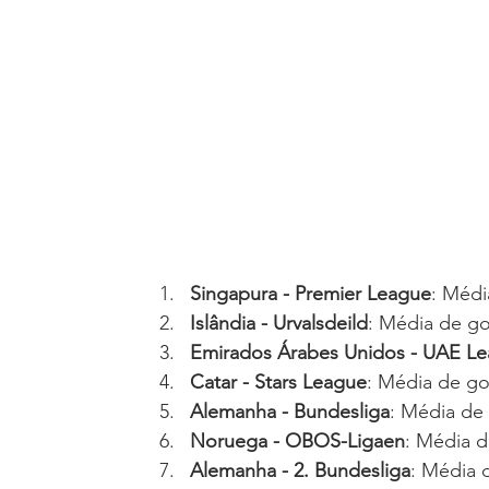
Singapura - Premier League
: Médi
Islândia - Urvalsdeild
: Média de gol
Emirados Árabes Unidos - UAE L
Catar - Stars League
: Média de gol
Alemanha - Bundesliga
: Média de 
Noruega - OBOS-Ligaen
: Média d
Alemanha - 2. Bundesliga
: Média d