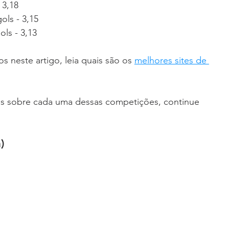
 3,18
ols - 3,15
ols - 3,13
 neste artigo, leia quais são os 
melhores sites de 
es sobre cada uma dessas competições, continue 
)