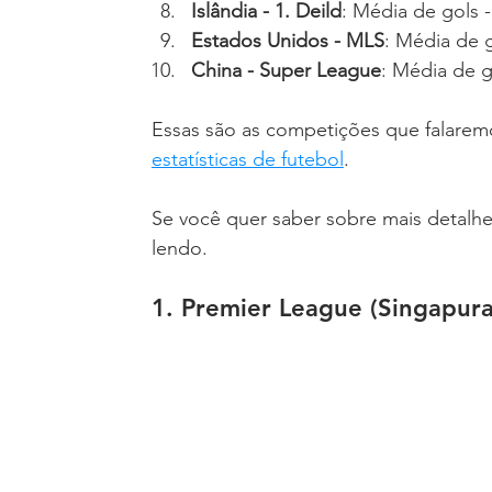
Islândia - 1. Deild
: Média de gols -
Estados Unidos - MLS
: Média de g
China - Super League
: Média de g
Essas são as competições que falaremos
estatísticas de futebol
.
Se você quer saber sobre mais detalh
lendo.
1. Premier League (Singapura