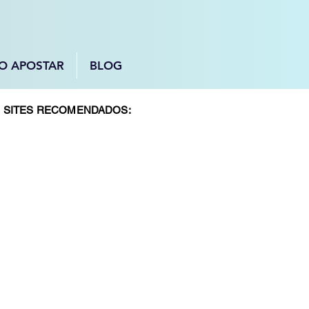
O APOSTAR
BLOG
SITES RECOMENDADOS: