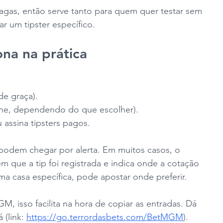
agas, então serve tanto para quem quer testar sem 
r um tipster específico.
na na prática
de graça).
fone, dependendo do que escolher).
u assina tipsters pagos.
odem chegar por alerta. Em muitos casos, o 
que a tip foi registrada e indica onde a cotação 
ma casa específica, pode apostar onde preferir.
, isso facilita na hora de copiar as entradas. Dá 
 (link: 
https://go.terrordasbets.com/BetMGM
).