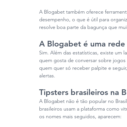
A Blogabet também oferece ferrament
desempenho, o que é útil para organizar
resolve boa parte da bagunça que mui
A Blogabet é uma rede 
Sim. Além das estatísticas, existe um l
quem gosta de conversar sobre jogos e 
quem quer só receber palpite e seguir,
alertas.
Tipsters brasileiros na 
A Blogabet não é tão popular no Brasil
brasileiros usam a plataforma como vitr
os nomes mais seguidos, aparecem: