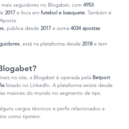
om mais seguidores no Blogabet, com 
4953 
de 
2017
 e foca em 
futebol e basquete
. Também é 
Aposta.
es
, publica desde 
2017
 e soma 
4034 apostas 
guidores
, está na plataforma desde 
2018
 e tem 
 Blogabet?
eis no site, a Blogabet é operada pela 
Betport 
ia
 listado no LinkedIn. A plataforma existe desde 
das maiores do mundo no segmento de tips.
lguns cargos técnicos e perfis relacionados a 
os como tipsters.