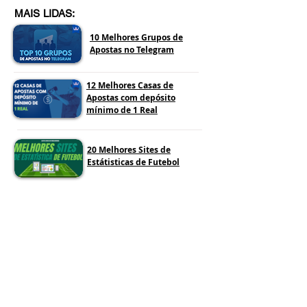
MAIS LIDAS:
10 Melhores Grupos de
Apostas no Telegram
12 Melhores Casas de
Apostas com depósito
mínimo de 1 Real
20 Melhores Sites de
Estátisticas de Futebol