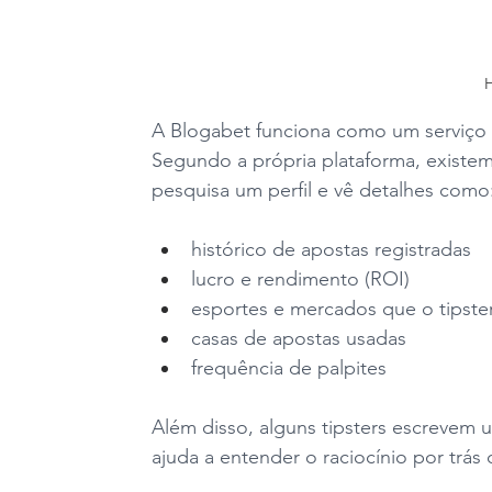
A Blogabet funciona como um serviço 
Segundo a própria plataforma, existem 
pesquisa um perfil e vê detalhes como
histórico de apostas registradas
lucro e rendimento (ROI)
esportes e mercados que o tipster
casas de apostas usadas
frequência de palpites
Além disso, alguns tipsters escrevem 
ajuda a entender o raciocínio por trás 