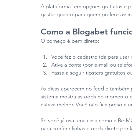
A plataforma tem opções gratuitas e p
gastar quanto para quem prefere assina
Como a Blogabet funcio
O começo é bem direto:
Você faz o cadastro (dá para usar 
Ativa a conta (por e-mail ou tele
Passa a seguir tipsters gratuitos o
As dicas aparecem no feed e também p
sistema mostra as odds no momento em 
estava melhor. Você não fica preso a u
Se você já usa uma casa como a BetMGM
para conferir linhas e odds direto por lá