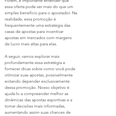
Porém, é importante entender que 
essa oferta pode ser mais do que um 
simples benefício para o apostador. Na 
realidade, essa promoção é 
frequentemente uma estratégia das 
casas de apostas para incentivar 
apostas em mercados com margens 
de lucro mais altas para elas.
A seguir, vamos explorar mais 
profundamente essa estratégia e 
fornecer dicas sobre como você pode 
otimizar suas apostas, possivelmente 
evitando depender exclusivamente 
dessa promoção. Nosso objetivo é 
ajudá-lo a compreender melhor as 
dinâmicas das apostas esportivas e a 
tomar decisões mais informadas, 
aumentando assim suas chances de 