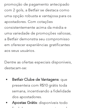
promoção de pagamento antecipado 
com 2 gols, a Betfair se destaca como 
uma opção robusta e vantajosa para os 
apostadores. Com cotações 
consistentemente acima da média e 
uma variedade de promoções valiosas, 
a Betfair demonstra seu compromisso 
em oferecer experiências gratificantes 
aos seus usuários.
Dentre as ofertas especiais disponíveis, 
destacam-se:
Betfair Clube de Vantagens
: que 
presenteia com R$10 grátis toda 
semana, incentivando a fidelidade 
dos apostadores.
Apostas Grátis
: disponíveis todo 