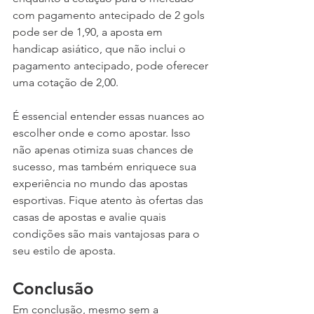
com pagamento antecipado de 2 gols 
pode ser de 1,90, a aposta em 
handicap asiático, que não inclui o 
pagamento antecipado, pode oferecer 
uma cotação de 2,00.
É essencial entender essas nuances ao 
escolher onde e como apostar. Isso 
não apenas otimiza suas chances de 
sucesso, mas também enriquece sua 
experiência no mundo das apostas 
esportivas. Fique atento às ofertas das 
casas de apostas e avalie quais 
condições são mais vantajosas para o 
seu estilo de aposta.
Conclusão
Em conclusão, mesmo sem a 