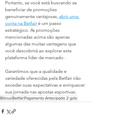
Portanto, se você está buscando se 
beneficiar de promoções 
genuinamente vantajosas, 
abrir uma 
conta na Betfair
 é um passo 
estratégico. As promoções 
mencionadas acima são apenas 
algumas das muitas vantagens que 
você descobrirá ao explorar esta 
plataforma líder de mercado.
Garantimos que a qualidade e 
variedade oferecidas pela Betfair irão 
exceder suas expectativas e enriquecer 
sua jornada nas apostas esportivas.
Bônus
Betfair
Pagamento Antecipado 2 gols