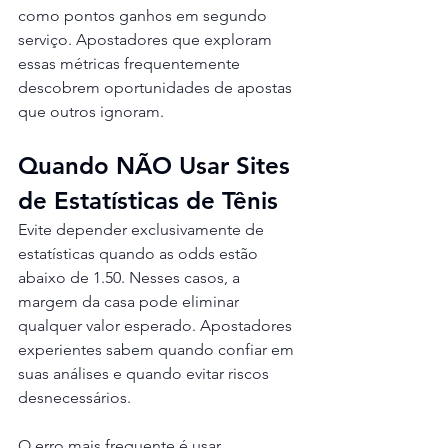
como pontos ganhos em segundo 
serviço. Apostadores que exploram 
essas métricas frequentemente 
descobrem oportunidades de apostas 
que outros ignoram.
Quando NÃO Usar Sites 
de Estatísticas de Tênis
Evite depender exclusivamente de 
estatísticas quando as odds estão 
abaixo de 1.50. Nesses casos, a 
margem da casa pode eliminar 
qualquer valor esperado. Apostadores 
experientes sabem quando confiar em 
suas análises e quando evitar riscos 
desnecessários.
O erro mais frequente é usar 