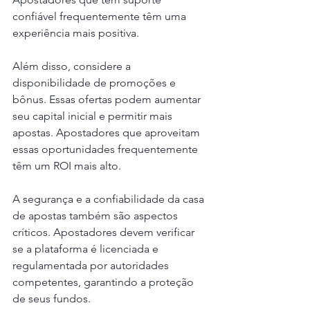
confiável frequentemente têm uma 
experiência mais positiva.
Além disso, considere a 
disponibilidade de promoções e 
bônus. Essas ofertas podem aumentar 
seu capital inicial e permitir mais 
apostas. Apostadores que aproveitam 
essas oportunidades frequentemente 
têm um ROI mais alto.
A segurança e a confiabilidade da casa 
de apostas também são aspectos 
críticos. Apostadores devem verificar 
se a plataforma é licenciada e 
regulamentada por autoridades 
competentes, garantindo a proteção 
de seus fundos.