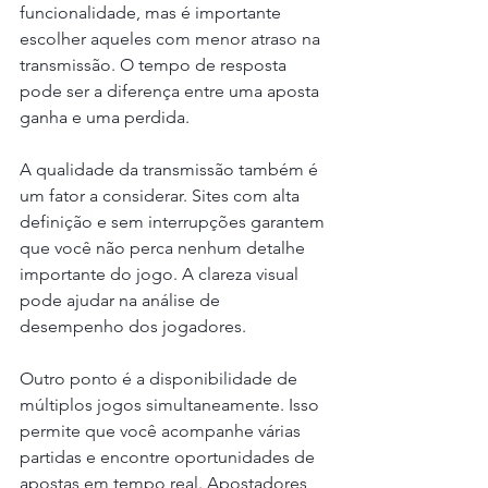
funcionalidade, mas é importante 
escolher aqueles com menor atraso na 
transmissão. O tempo de resposta 
pode ser a diferença entre uma aposta 
ganha e uma perdida.
A qualidade da transmissão também é 
um fator a considerar. Sites com alta 
definição e sem interrupções garantem 
que você não perca nenhum detalhe 
importante do jogo. A clareza visual 
pode ajudar na análise de 
desempenho dos jogadores.
Outro ponto é a disponibilidade de 
múltiplos jogos simultaneamente. Isso 
permite que você acompanhe várias 
partidas e encontre oportunidades de 
apostas em tempo real. Apostadores 