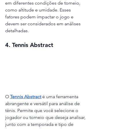
em diferentes condições de torneio, 
como altitude e umidade. Esses 
fatores podem impactar o jogo e 
devem ser considerados em análises 
detalhadas.
4. Tennis Abstract
O 
Tennis Abstract
 é uma ferramenta 
abrangente e versátil para análise de 
tênis. Permite que você selecione o 
jogador ou torneio que deseja analisar, 
junto com a temporada e tipo de 