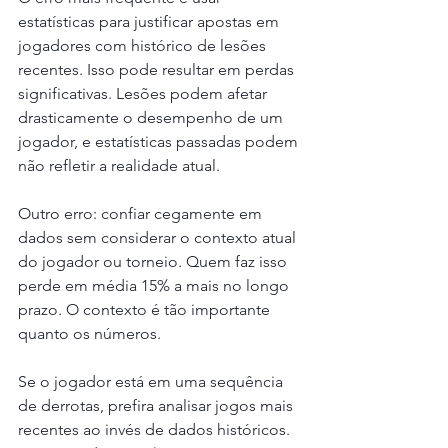
estatísticas para justificar apostas em 
jogadores com histórico de lesões 
recentes. Isso pode resultar em perdas 
significativas. Lesões podem afetar 
drasticamente o desempenho de um 
jogador, e estatísticas passadas podem 
não refletir a realidade atual.
Outro erro: confiar cegamente em 
dados sem considerar o contexto atual 
do jogador ou torneio. Quem faz isso 
perde em média 15% a mais no longo 
prazo. O contexto é tão importante 
quanto os números.
Se o jogador está em uma sequência 
de derrotas, prefira analisar jogos mais 
recentes ao invés de dados históricos. 