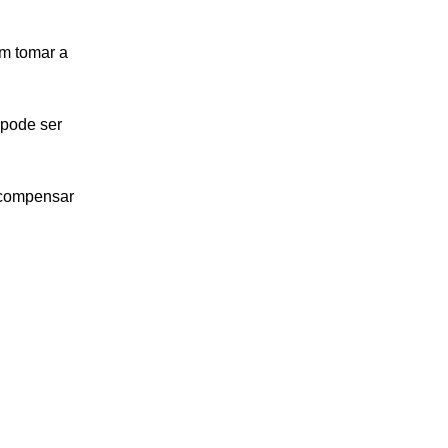
em tomar a 
 pode ser 
 compensar 