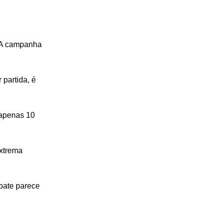
 A campanha 
partida, é 
 apenas 10 
xtrema 
pate parece 