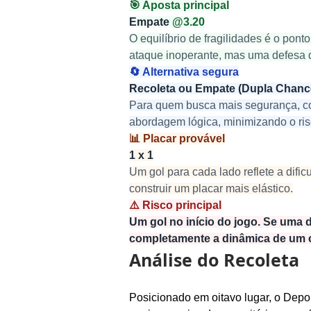
🎯 Aposta principal
Empate 
@3.20
O equilíbrio de fragilidades é o pon
ataque inoperante, mas uma defesa q
🔄 Alternativa segura
Recoleta ou Empate (Dupla Chanc
Para quem busca mais segurança, cob
abordagem lógica, minimizando o ri
📊 Placar provável
1 x 1
Um gol para cada lado reflete a difi
construir um placar mais elástico.
⚠️ Risco principal
Um gol no início do jogo. Se uma 
completamente a dinâmica de um c
Análise do Recoleta
Posicionado em oitavo lugar, o Depo