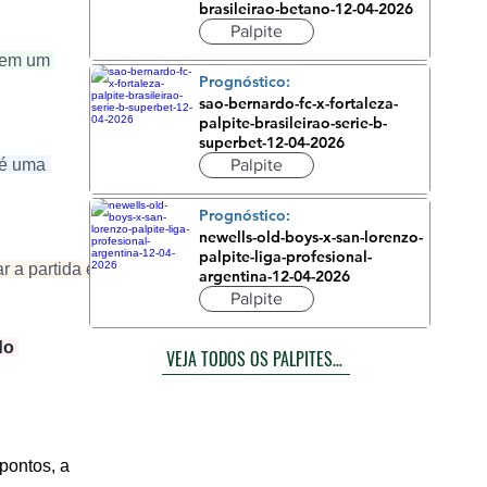
brasileirao-betano-12-04-2026
Palpite
 tem um 
Prognóstico:
sao-bernardo-fc-x-fortaleza-
palpite-brasileirao-serie-b-
superbet-12-04-2026
 é uma 
Palpite
Prognóstico:
newells-old-boys-x-san-lorenzo-
palpite-liga-profesional-
 a partida e 
argentina-12-04-2026
Palpite
do 
VEJA TODOS OS PALPITES DE HOJE
pontos, a 