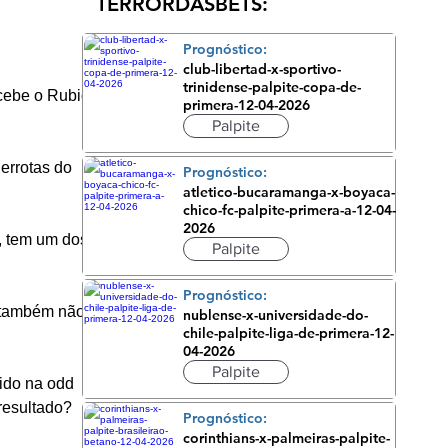
TERRORDASBETS:
Prognóstico:
club-libertad-x-sportivo-
trinidense-palpite-copa-de-
ecebe o Rubio 
primera-12-04-2026
Palpite
rrotas do 
Prognóstico:
atletico-bucaramanga-x-boyaca-
chico-fc-palpite-primera-a-12-04-
2026
, tem um dos 
Palpite
Prognóstico:
e também não 
nublense-x-universidade-do-
chile-palpite-liga-de-primera-12-
04-2026
Palpite
ido na odd 
 resultado?
Prognóstico:
corinthians-x-palmeiras-palpite-