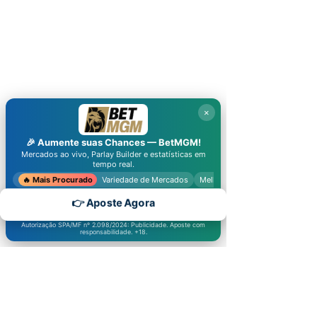
×
🎉 Aumente suas Chances —
BetMGM
!
Mercados ao vivo, Parlay Builder e estatísticas em
tempo real.
🔥 Mais Procurado
Variedade de Mercados
Melhores Odds
👉 Aposte Agora
Autorização SPA/MF nº 2.098/2024: Publicidade. Aposte com
responsabilidade. +18.