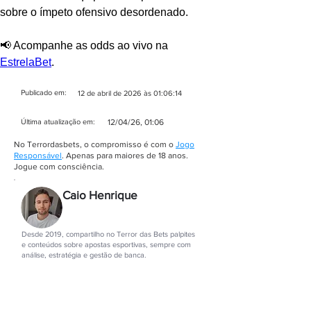
sobre o ímpeto ofensivo desordenado.
📢 Acompanhe as odds ao vivo na 
EstrelaBet
.
Publicado em:
12 de abril de 2026 às 01:06:14
Última ​atualização em:
12/04/26, 01:06
No Terrordasbets, o compromisso é com o
Jogo
Responsável
. Apenas para maiores de 18 anos.
Jogue com consciência.
Caio Henrique
Autor
Desde 2019, compartilho no Terror das Bets palpites
e conteúdos sobre apostas esportivas, sempre com
análise, estratégia e gestão de banca.