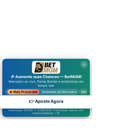
×
🎉 Aumente suas Chances —
BetMGM
!
Mercados ao vivo, Parlay Builder e estatísticas em
tempo real.
🔥 Mais Procurado
Variedade de Mercados
Melhores Odds
👉 Aposte Agora
Autorização SPA/MF nº 2.098/2024: Publicidade. Aposte com
responsabilidade. +18.