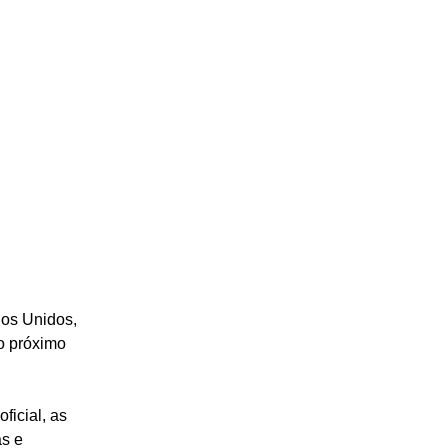
os Unidos, 
o próximo 
icial, as 
s e 