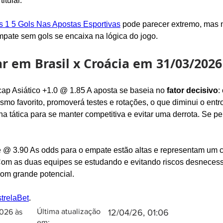
itular.
s 1 5 Gols Nas Apostas Esportivas
 pode parecer extremo, mas 
pate sem gols se encaixa na lógica do jogo.
r em Brasil x Croácia em 31/03/2026
ap Asiático +1.0 @ 1.85 A aposta se baseia no 
fator decisivo
:
esmo favorito, promoverá testes e rotações, o que diminui o ent
na tática para se manter competitiva e evitar uma derrota. Se pe
 @ 3.90 As odds para o empate estão altas e representam um c
om as duas equipes se estudando e evitando riscos desnecessá
com grande potencial.
trelaBet
.
Última ​atualização
2026 às
12/04/26, 01:06
em: