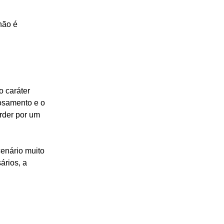
não é 
 o caráter 
rosamento e o 
rder por um 
enário muito 
rios, a 