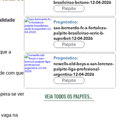
brasileirao-betano-12-04-2026
Palpite
alidade 
Prognóstico:
sao-bernardo-fc-x-fortaleza-
palpite-brasileirao-serie-b-
superbet-12-04-2026
Palpite
que a 
Prognóstico:
newells-old-boys-x-san-lorenzo-
palpite-liga-profesional-
ade com que 
argentina-12-04-2026
Palpite
pera-se ver 
VEJA TODOS OS PALPITES DE HOJE
 vaga na 