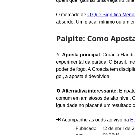
quem quer ganhar uma vaga no time t
O mercado de 
O Que Significa Meno
absurdo. Um placar mínimo ou um em
Palpite: Como Aposta
🎯 
Aposta principal:
 Croácia Handic
experimental da partida. O Brasil, m
poder de fogo. A Croácia tem discipli
gol, a aposta é devolvida.
🔄 
Alternativa interessante:
 Empate
comum em amistosos de alto nível. C
igualdade no placar é um resultado 
📢 Acompanhe as odds ao vivo na 
Es
Publicado
12 de abril de 
em:
01:06:14