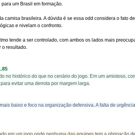
para um Brasil em formação.
a camisa brasileira. A dúvida é se essa odd considera o fato de
gicas e nivelam o confronto.
O ritmo tende a ser controlado, com ambos os lados mais preocu
 o resultado.
.85
do no histórico do que no cenário do jogo. Em um amistoso, co
 para evitar uma derrota por margem larga.
mais baixo e foco na organização defensiva. A falta de urgência
.
erado em um jogo onde nenhuma das equipes tem a obrigação de