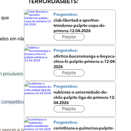
TERRORDASBETS:
Prognóstico:
 que 
club-libertad-x-sportivo-
trinidense-palpite-copa-de-
primera-12-04-2026
Palpite
pados em não 
Prognóstico:
atletico-bucaramanga-x-boyaca-
chico-fc-palpite-primera-a-12-04-
2026
Palpite
m prováveis 
Prognóstico:
nublense-x-universidade-do-
chile-palpite-liga-de-primera-12-
 competitiva 
04-2026
Palpite
Prognóstico:
corinthians-x-palmeiras-palpite-
 vencer e o 