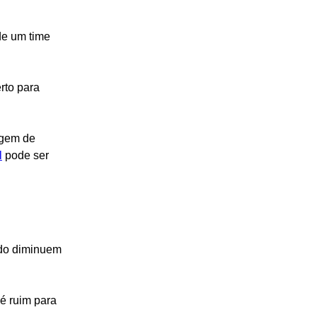
de um time 
rto para 
rgem de 
l
 pode ser 
ado diminuem 
é ruim para 