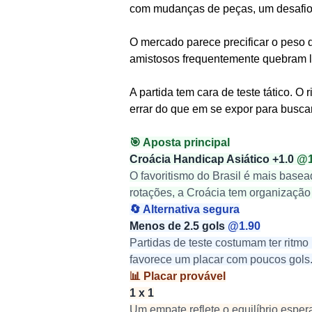
com mudanças de peças, um desafio 
O mercado parece precificar o peso d
amistosos frequentemente quebram ló
A partida tem cara de teste tático. 
errar do que em se expor para buscar
🎯 Aposta principal
Croácia Handicap Asiático +1.0 
@1
O favoritismo do Brasil é mais basea
rotações, a Croácia tem organização
🔄 Alternativa segura
Menos de 2.5 gols 
@1.90
Partidas de teste costumam ter ritmo 
favorece um placar com poucos gols
📊 Placar provável
1 x 1
Um empate reflete o equilíbrio esp