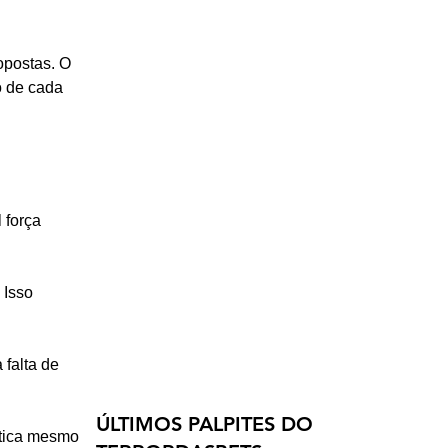
opostas. O 
o de cada 
 força 
 Isso 
falta de 
ÚLTIMOS PALPITES DO
ática mesmo 