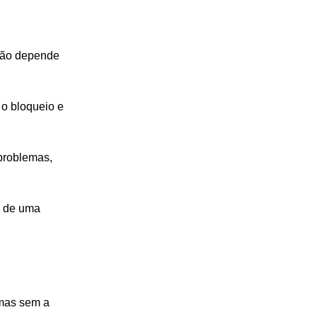
não depende 
o bloqueio e 
problemas, 
e de uma 
 mas sem a 