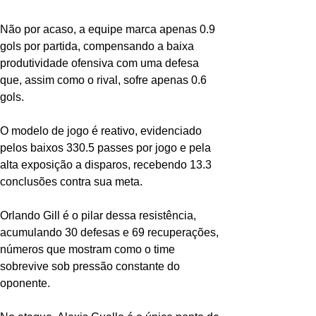
Não por acaso, a equipe marca apenas 0.9 
gols por partida, compensando a baixa 
produtividade ofensiva com uma defesa 
que, assim como o rival, sofre apenas 0.6 
gols.
O modelo de jogo é reativo, evidenciado 
pelos baixos 330.5 passes por jogo e pela 
alta exposição a disparos, recebendo 13.3 
conclusões contra sua meta.
Orlando Gill é o pilar dessa resistência, 
acumulando 30 defesas e 69 recuperações, 
números que mostram como o time 
sobrevive sob pressão constante do 
oponente.