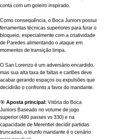
conta com um goleiro inspirado.
Como consequência, o Boca Juniors possui 
ferramentas técnicas superiores para furar o 
bloqueio, especialmente com a criatividade 
de Paredes alimentando o ataque em 
momentos de transição limpa.
O San Lorenzo é um adversário encardido, 
mas sua alta taxa de faltas e cartões deve 
acabar gerando espaços ou expulsões que 
decidirão o confronto a favor do mandante.
🎯 
Aposta principal:
 Vitória do Boca 
Juniors Baseado no volume de jogo 
superior (480 passes vs 330) e na 
capacidade de Merentiel decidir partidas 
truncadas, o triunfo mandante é o cenário 