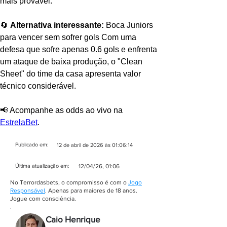
mais provável.
🔄 
Alternativa interessante:
 Boca Juniors 
para vencer sem sofrer gols Com uma 
defesa que sofre apenas 0.6 gols e enfrenta 
um ataque de baixa produção, o "Clean 
Sheet" do time da casa apresenta valor 
técnico considerável.
📢 Acompanhe as odds ao vivo na 
EstrelaBet
.
Publicado em:
12 de abril de 2026 às 01:06:14
Última ​atualização em:
12/04/26, 01:06
No Terrordasbets, o compromisso é com o
Jogo
Responsável
. Apenas para maiores de 18 anos.
Jogue com consciência.
Caio Henrique
Autor