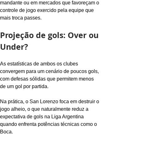
mandante ou em mercados que favoreçam o 
controle de jogo exercido pela equipe que 
mais troca passes.
Projeção de gols: Over ou 
Under?
As estatísticas de ambos os clubes 
convergem para um cenário de poucos gols, 
com defesas sólidas que permitem menos 
de um gol por partida.
Na prática, o San Lorenzo foca em destruir o 
jogo alheio, o que naturalmente reduz a 
expectativa de gols na Liga Argentina 
quando enfrenta potências técnicas como o 
Boca.