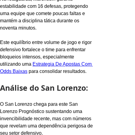
estabilidade com 16 defesas, protegendo 
uma equipe que comete poucas faltas e 
mantém a disciplina tática durante os 
noventa minutos.
Este equilíbrio entre volume de jogo e rigor 
defensivo fortalece o time para enfrentar 
bloqueios intensos, especialmente 
utilizando uma 
Estrategia De Apostas Com 
Odds Baixas
 para consolidar resultados.
Análise do San Lorenzo:
O San Lorenzo chega para este San 
Lorenzo Prognóstico sustentando uma 
invencibilidade recente, mas com números 
que revelam uma dependência perigosa de 
seu setor defensivo.