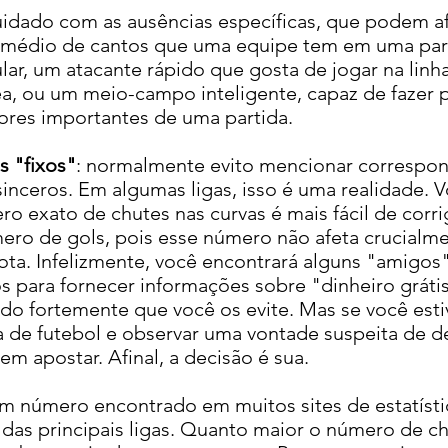
uidado com as ausências específicas, que podem a
 médio de cantos que uma equipe tem em uma par
lar, um atacante rápido que gosta de jogar na linh
ea, ou um meio-campo inteligente, capaz de fazer 
atores importantes de uma partida.
s "fixos"
: normalmente evito mencionar correspo
sinceros. Em algumas ligas, isso é uma realidade. 
ro exato de chutes nas curvas é mais fácil de corri
mero de gols, pois esse número não afeta crucialm
rrota. Infelizmente, você encontrará alguns "amigos
s para fornecer informações sobre "dinheiro gráti
do fortemente que você os evite. Mas se você esti
da de futebol e observar uma vontade suspeita de 
em apostar. Afinal, a decisão é sua.
um número encontrado em muitos sites de estatísti
 das principais ligas. Quanto maior o número de c