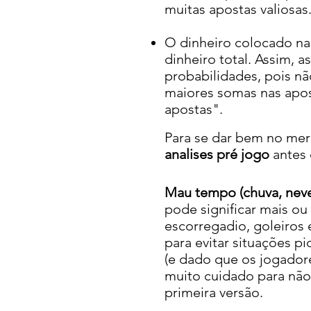
muitas apostas valiosas
O dinheiro colocado n
dinheiro total. Assim, 
probabilidades, pois n
maiores somas nas apos
apostas".
Para se dar bem no mer
analises pré jogo
antes 
Mau tempo (chuva, neve,
pode significar mais ou
escorregadio, goleiros
para evitar situações p
(e dado que os jogador
muito cuidado para não 
primeira versão.