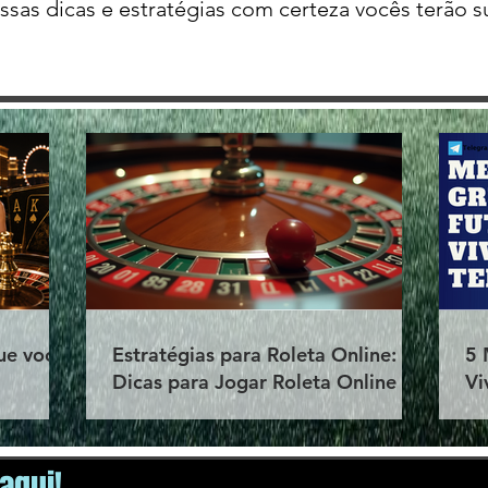
essas dicas e estratégias com certeza vocês terão
ue você
Estratégias para Roleta Online:
5 
Dicas para Jogar Roleta Online na
Vi
Bet365
(A
aqui!