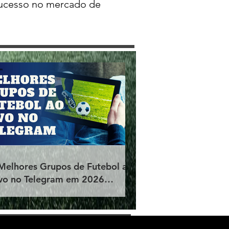
 sucesso no mercado de
Melhores Grupos de Futebol ao
vo no Telegram em 2026
tualizado)