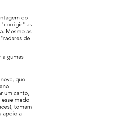
centagem do
"corrigir" as
na. Mesmo as
 "radares de
r algumas
 neve, que
reno
ar um canto,
 a esse medo
ances), tomam
u apoio a