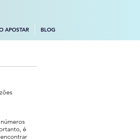
O APOSTAR
BLOG
azões
e números
ortanto, é
 encontrar