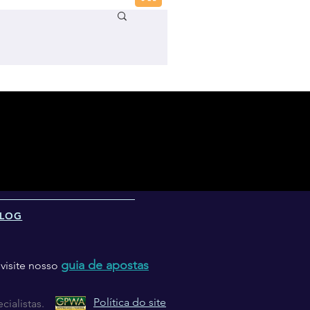
LOG
guia de apostas
visite nosso
Política do site
ialistas.