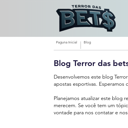
Paguna Inicial
Blog
Blog Terror das bet
Desenvolvemos este blog Terror 
apostas esportivas. Esperamos q
Planejamos atualizar este blog 
merecem. Se você tem um tópico 
vontade para nos contatar e nos 