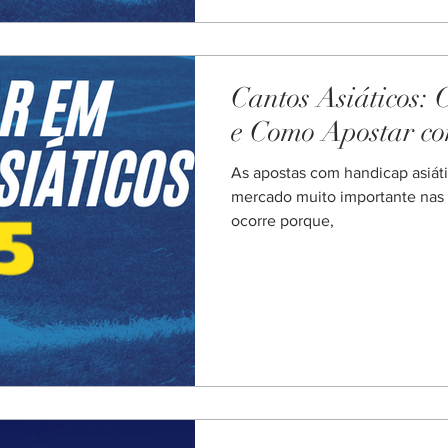
apostas em escanteios não sã
sorte, mas sim uma estratégia 
Cantos Asiáticos:
e Como Apostar co
As apostas com handicap asiát
mercado muito importante nas a
ocorre porque,