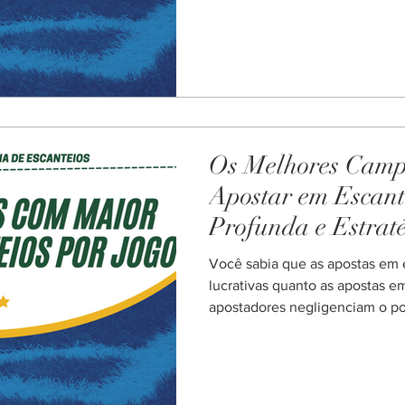
guia, você aprenderá a domina
evitar erros comuns que drenam
para Apostar em Escanteios Por
de escanteios? Antes de mais 
entender que as apostas em e
mercado único e mu
Os Melhores Camp
Apostar em Escant
Profunda e Estrat
Você sabia que as apostas em 
lucrativas quanto as apostas em
apostadores negligenciam o po
perdendo oportunidades valios
explorar os melhores campeona
como você pode usar essas in
seus lucros. Além disso, é imp