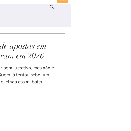
 de apostas em
egram em 2026
r bem lucrativo, mas não é
Quem já tentou sabe, um
e, ainda assim, bater
upo de escanteios
 assim, dica não substitui
ambém vou comentar erros
ar fora desse mercado.
s no Telegram Por que