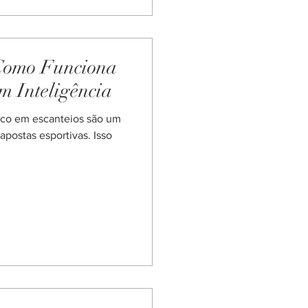
o apenas uma questão de
que pode ser aprimorada c
 Como Funciona
m Inteligência
ico em escanteios são um
postas esportivas. Isso