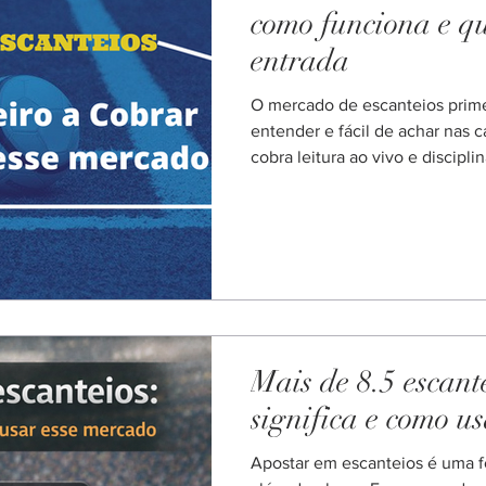
como funciona e q
entrada
O mercado de escanteios primeiro a cob
entender e fácil de achar nas 
cobra leitura ao vivo e discipli
apostando em uma corrida: qual
primeiro um número definido de
muita gente também chama de 
em cantos, esse mercado pode
jogos bem claros. Para iniciant
quando você evita o pré-jogo e
Mais de 8.5 escant
significa e como u
Apostar em escanteios é uma f