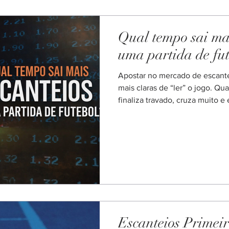
Qual tempo sai ma
uma partida de fut
Apostar no mercado de escant
mais claras de “ler” o jogo. Q
finaliza travado, cruza muito e 
os cantos aparecem. Na prátic
direta: qual tempo sai mais esc
gerais, o 2º tempo costuma ter
isso não é regra fixa. O contex
gente erra a mão. Qual tempo o
tempo ou 2º tempo: onde saem
Escanteios Primei