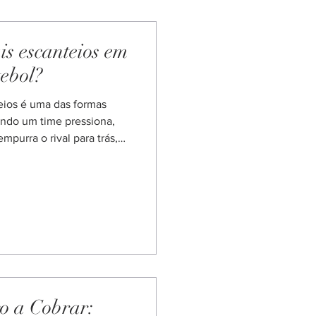
is escanteios em
ebol?
eios é uma das formas
uando um time pressiona,
empurra o rival para trás,
a, a dúvida mais comum é
anteios ? Pelos dados
 mais escanteios . Só que
to manda, e é aí que muita
corre mais escanteios? 1º
 mais escan
ro a Cobrar: