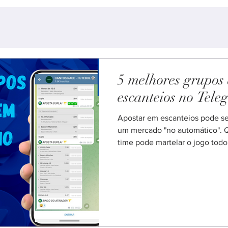
5 melhores grupos
escanteios no Tel
Apostar em escanteios pode se
um mercado "no automático". 
time pode martelar o jogo todo 
poucos cantos. Por isso, um gr
telegram ajuda bastante. Você ganha tempo, vê leituras
prontas e compara ideias. Ainda
critério. Ao longo do texto, t
comuns e quando eu prefiro fic
Melhores Grupos de Escanteio