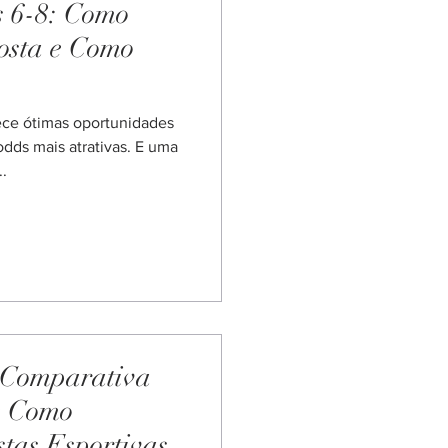
s 6-8: Como
osta e Como
ece ótimas oportunidades
dds mais atrativas. E uma
.
 Comparativa
e Como
tas Esportivas