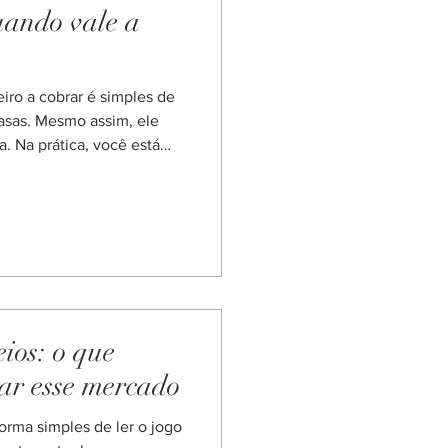
uando vale a
rar é simples de
casas. Mesmo assim, ele
na. Na prática, você está
 time vai alcançar
 escanteios. Por isso,
“Race”. Se você já aposta
 virar uma boa opção em
es, ele funciona melhor
 aprende a “ver” o
eios: o que
sar esse mercado
orma simples de ler o jogo