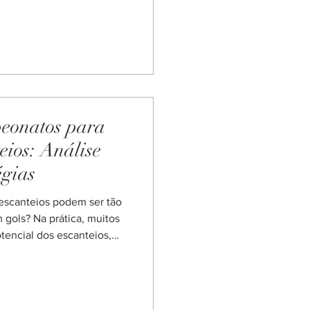
r apostas em escanteios e
 sua banca. Estratégia
 que investir em apostas
nada, é fundamental
scanteios oferecem um
eonatos para
eios: Análise
égias
escanteios podem ser tão
 gols? Na prática, muitos
tencial dos escanteios,
as. Neste guia, vamos
tos para escanteios e
formações para maximizar
ortante entender que as