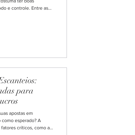
costuma ter boas
do e controle. Entre as
te procura entender mais
ca . É uma aposta direta,
te nas casas. Ao longo do
 pré-jogo quanto ao vivo.
 pressão constante e
fica mais de 8,5 esca
scanteios:
adas para
ucros
suas apostas em
o como esperado? A
fatores críticos, como a
mento dos times. Neste