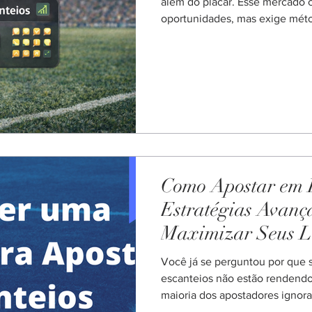
além do placar. Esse mercado 
oportunidades, mas exige méto
linhas mais comuns, muita gen
de 8.5 escanteios o que signifi
fácil de conferir e bem presen
tempo, usei essa linha tanto no
Funciona bem em partidas com
muita bola na área. O que signi
Como Apostar em E
Estratégias Avanç
Maximizar Seus L
Você já se perguntou por que 
escanteios não estão rendend
maioria dos apostadores ignora 
análise das odds e o comporta