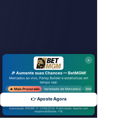
×
🎉 Aumente suas Chances —
BetMGM
!
Mercados ao vivo, Parlay Builder e estatísticas em
tempo real.
🔥 Mais Procurado
Variedade de Mercados
Melhores Odds
👉 Aposte Agora
Autorização SPA/MF nº 2.098/2024: Publicidade. Aposte com
responsabilidade. +18.