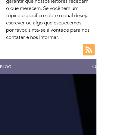
garantir que nossos leitores recebam
o que merecem. Se você tem um
tópico específico sobre o qual deseja
escrever ou algo que esquecemos,
por favor, sinta-se à vontade para nos
contatar e nos informar.
BLOG