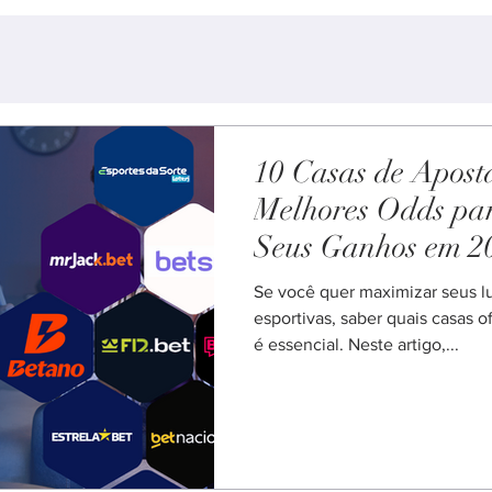
10 Casas de Apost
Melhores Odds pa
Seus Ganhos em 2
Se você quer maximizar seus l
esportivas, saber quais casas 
é essencial. Neste artigo,...