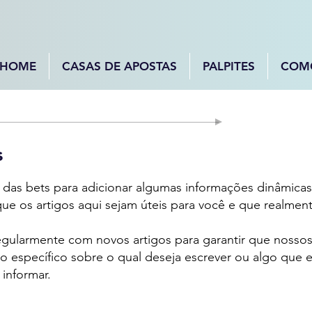
HOME
CASAS DE APOSTAS
PALPITES
COM
s
das bets para adicionar algumas informações dinâmicas
ue os artigos aqui sejam úteis para você e que realment
regularmente com novos artigos para garantir que nosso
específico sobre o qual deseja escrever ou algo que es
informar.