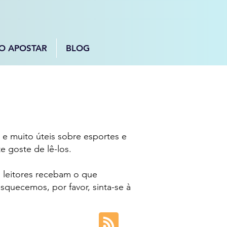
O APOSTAR
BLOG
 e muito úteis sobre esportes e
e goste de lê-los.
s leitores recebam o que
quecemos, por favor, sinta-se à