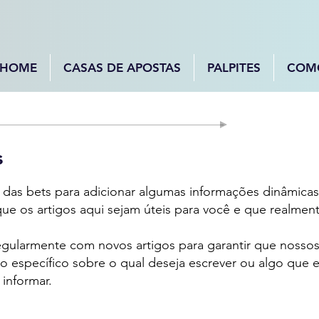
HOME
CASAS DE APOSTAS
PALPITES
COM
s
das bets para adicionar algumas informações dinâmicas
ue os artigos aqui sejam úteis para você e que realment
regularmente com novos artigos para garantir que nosso
específico sobre o qual deseja escrever ou algo que es
informar.