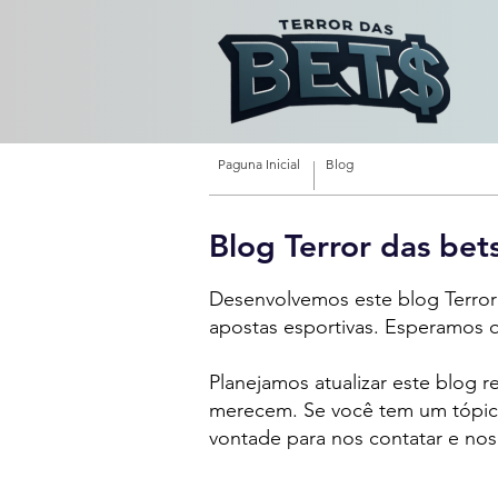
Paguna Inicial
Blog
Blog Terror das bet
Desenvolvemos este blog Terror 
apostas esportivas. Esperamos q
Planejamos atualizar este blog 
merecem. Se você tem um tópico 
vontade para nos contatar e nos 