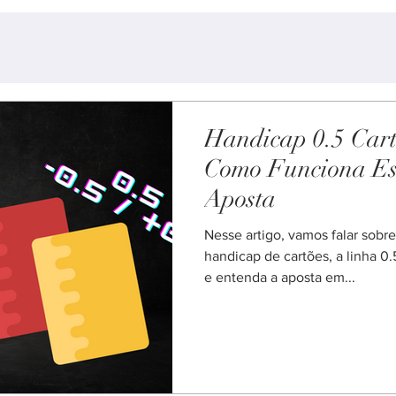
Handicap 0.5 Cart
Como Funciona Es
Aposta
Nesse artigo, vamos falar sobr
handicap de cartões, a linha 0
e entenda a aposta em...