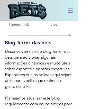
Paguna Inicial
Blog
Blog Terror das bets
Desenvolvemos este blog Terror das
bets para adicionar algumas
informações dinâmicas e muito úteis
sobre esportes e apostas esportivas.
Esperamos que os artigos aqui sejam
úteis para você e que realmente
goste de lê-los.
Planejamos atualizar este blog
regularmente com novos artigos para