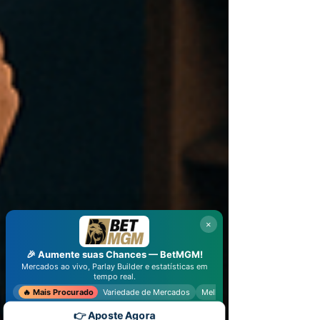
×
🎉 Aumente suas Chances —
BetMGM
!
Mercados ao vivo, Parlay Builder e estatísticas em
tempo real.
🔥 Mais Procurado
Variedade de Mercados
Melhores Odds
👉 Aposte Agora