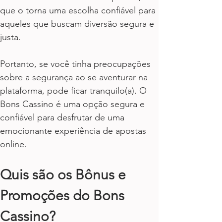
que o torna uma escolha confiável para 
aqueles que buscam diversão segura e 
justa.
Portanto, se você tinha preocupações 
sobre a segurança ao se aventurar na 
plataforma, pode ficar tranquilo(a). O 
Bons Cassino é uma opção segura e 
confiável para desfrutar de uma 
emocionante experiência de apostas 
online.
Quis são os Bônus e 
Promoções do Bons 
Cassino?