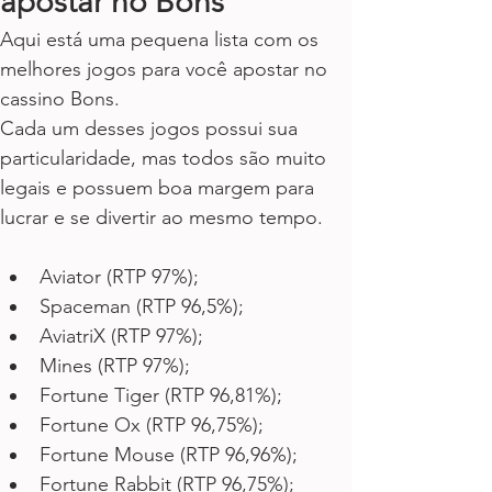
apostar no Bons
Aqui está uma pequena lista com os 
melhores jogos para você apostar no 
cassino Bons.
Cada um desses jogos possui sua 
particularidade, mas todos são muito 
legais e possuem boa margem para 
lucrar e se divertir ao mesmo tempo.
Aviator (RTP 97%);
Spaceman (RTP 96,5%);
AviatriX (RTP 97%);
Mines (RTP 97%);
Fortune Tiger (RTP 96,81%);
Fortune Ox (RTP 96,75%);
Fortune Mouse (RTP 96,96%);
Fortune Rabbit (RTP 96,75%);