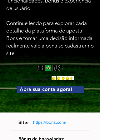
funcionalidades, bônus e experiência
de usuário.
Continue lendo para explorar cada
detalhe da plataforma de aposta
Bons e tomar uma decisão informada
realmente vale a pena se cadastrar no
site.
Nossa Avaliação:
Abra sua conta agora!
Site:
https://bons.com/
Bônus de boas-vindas: