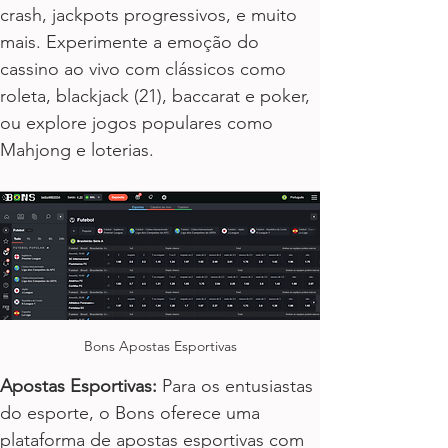
crash, jackpots progressivos, e muito 
mais. Experimente a emoção do 
cassino ao vivo com clássicos como 
roleta, blackjack (21), baccarat e poker, 
ou explore jogos populares como 
Mahjong e loterias.
Bons Apostas Esportivas
Apostas Esportivas:
 Para os entusiastas 
do esporte, o Bons oferece uma 
plataforma de apostas esportivas com 