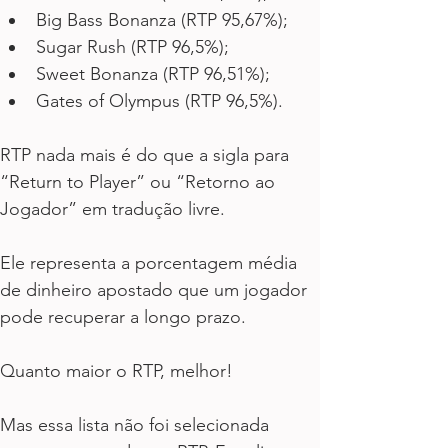
Big Bass Bonanza (RTP 95,67%);
Sugar Rush (RTP 96,5%);
Sweet Bonanza (RTP 96,51%);
Gates of Olympus (RTP 96,5%).
RTP nada mais é do que a sigla para 
“Return to Player” ou “Retorno ao 
Jogador” em tradução livre.
Ele representa a porcentagem média 
de dinheiro apostado que um jogador 
pode recuperar a longo prazo.
Quanto maior o RTP, melhor!
Mas essa lista não foi selecionada 