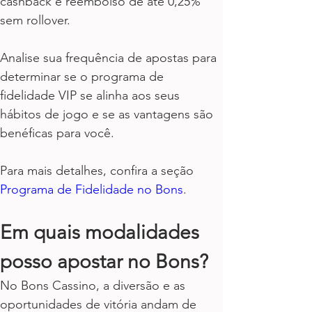
cashback e reembolso de até 0,25% 
sem rollover.
Analise sua frequência de apostas para 
determinar se o programa de 
fidelidade VIP se alinha aos seus 
hábitos de jogo e se as vantagens são 
benéficas para você.
Para mais detalhes, confira a seção 
Programa de Fidelidade no Bons
.
Em quais modalidades 
posso apostar no Bons?
No Bons Cassino, a diversão e as 
oportunidades de vitória andam de 