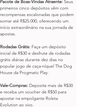
Pacote de Boas-Vindas Atraente:
 Seus 
primeiros cinco depósitos vêm com 
recompensas escalonadas que podem 
somar até R$25.000, oferecendo um 
início extraordinário na sua jornada de 
apostas.
Rodadas Grátis:
 Faça um depósito 
inicial de R$30 e desfrute de rodadas 
grátis diárias durante dez dias no 
popular jogo de caça-níquel The Dog 
House da Progmatic Play.
Vale-Compras:
 Deposite mais de R$30 
e receba um voucher de R$50 para 
apostar na empolgante Roleta 
Evolution ao vivo.