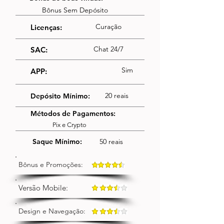
Bônus Sem Depósito
Curação
Licenças:
Chat 24/7
SAC:
Sim
APP:
20 reais
Depósito Mínimo:
Métodos de Pagamentos:
Pix e Crypto
Saque Mínimo:
50 reais
Bônus e Promoções:
Versão Mobile:
Design e Navegação: